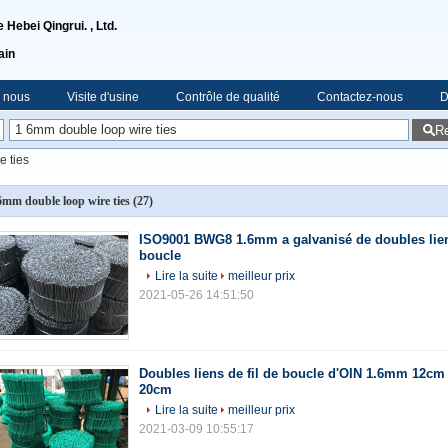
Hebei Qingrui. , Ltd.
ain
e nous
Visite d'usine
Contrôle de qualité
Contactez-nous
D
R
e ties
6mm double loop wire ties
(27)
ISO9001 BWG8 1.6mm a galvanisé de doubles liens
boucle
Lire la suite
meilleur prix
2021-05-26 14:51:50
Doubles liens de fil de boucle d'OIN 1.6mm 12c
20cm
Lire la suite
meilleur prix
2021-03-09 10:55:17