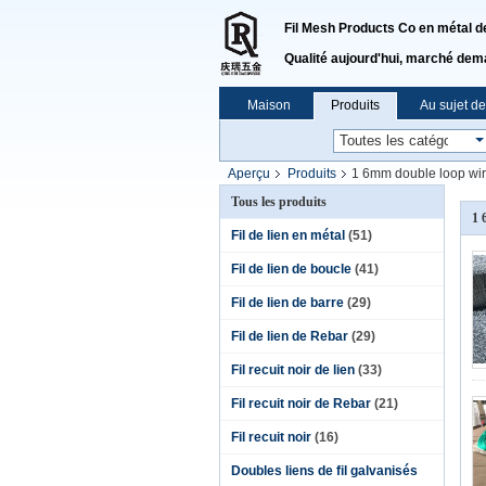
Fil Mesh Products Co en métal de 
Qualité aujourd'hui, marché dem
Maison
Produits
Au sujet d
Aperçu
Produits
1 6mm double loop wir
Tous les produits
1 
Fil de lien en métal
(51)
Fil de lien de boucle
(41)
Fil de lien de barre
(29)
Fil de lien de Rebar
(29)
Fil recuit noir de lien
(33)
Fil recuit noir de Rebar
(21)
Fil recuit noir
(16)
Doubles liens de fil galvanisés