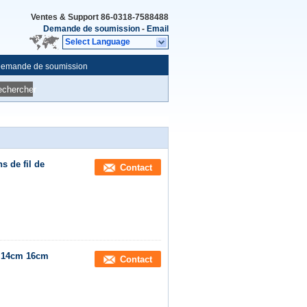
Ventes & Support
86-0318-7588488
Demande de soumission
-
Email
Select Language
emande de soumission
echercher
 de fil de
Contact
m 14cm 16cm
Contact