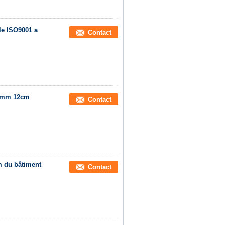
le ISO9001 a
Contact
1.6mm 12cm
Contact
m du bâtiment
Contact