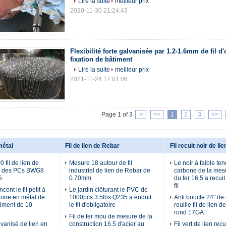
Lire la suite
meilleur prix
2020-11-30 21:24:43
Flexibilité forte galvanisée par 1.2-1.6mm de fil d'
fixation de bâtiment
Lire la suite
meilleur prix
2021-11-24 17:01:06
Page 1 of 3
|<
<<
1
2
3
>>
métal
Fil de lien de Rebar
Fil recuit noir de lie
 fil de lien de
Mesure 18 autour de fil
Le noir à faible te
er des PCs BWG8
industriel de lien de Rebar de
carbone de la mes
5
0.70mm
du fer 16,5 a recuit
fil
ent le fil petit à
Le jardin clôturant le PVC de
atoire en métal de
1000pcs 3.5lbs Q235 a enduit
Anti boucle 24" de
iment de 10
le fil d'obligatoire
rouille fil de lien 
rond 17GA
Fil de fer mou de mesure de la
lvanisé de lien en
construction 16,5 d'acier au
Fil vert de lien recu