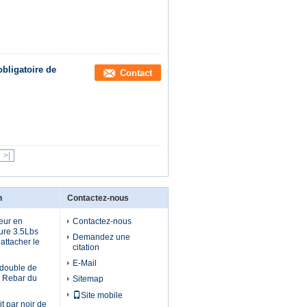
obligatoire de
Contact
>|
n
Contactez-nous
neur en
Contactez-nous
ure 3.5Lbs
Demandez une
 attacher le
citation
E-Mail
 double de
de Rebar du
Sitemap
Site mobile
it par noir de