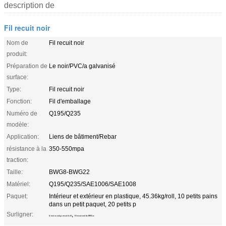
description de
Fil recuit noir
Nom de
Fil recuit noir
produit:
Préparation de
Le noir/PVC/a galvanisé
surface:
Type:
Fil recuit noir
Fonction:
Fil d'emballage
Numéro de
Q195/Q235
modèle:
Application:
Liens de bâtiment/Rebar
résistance à la
350-550mpa
traction:
Taille:
BWG8-BWG22
Matériel:
Q195/Q235/SAE1006/SAE1008
Paquet:
Intérieur et extérieur en plastique, 45.36kg/roll, 10 petits pains
dans un petit paquet, 20 petits p
Surligner:
,
le noir 45.36kg a recuit le fil
Fil recuit noir de BWG 22