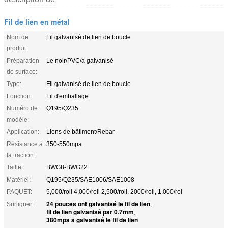
Fil de lien en métal
Nom de
Fil galvanisé de lien de boucle
produit:
Préparation
Le noir/PVC/a galvanisé
de surface:
Type:
Fil galvanisé de lien de boucle
Fonction:
Fil d'emballage
Numéro de
Q195/Q235
modèle:
Application:
Liens de bâtiment/Rebar
Résistance à
350-550mpa
la traction:
Taille:
BWG8-BWG22
Matériel:
Q195/Q235/SAE1006/SAE1008
PAQUET:
5,000/roll 4,000/roll 2,500/roll, 2000/roll, 1,000/rol
24 pouces ont galvanisé le fil de lien
Surligner:
,
fil de lien galvanisé par 0.7mm
,
380mpa a galvanisé le fil de lien