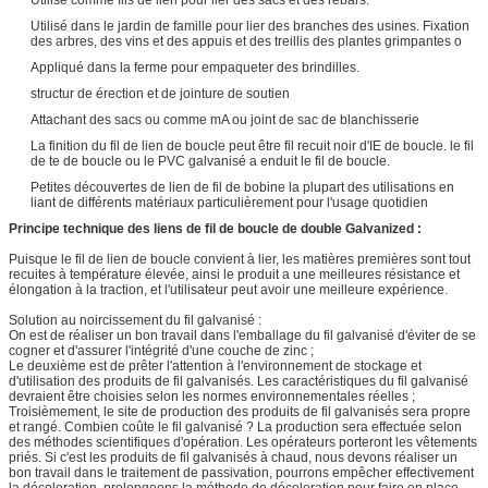
Utilisé dans le jardin de famille pour lier des branches des usines. Fixation
des arbres, des vins et des appuis et des treillis des plantes grimpantes o
Appliqué dans la ferme pour empaqueter des brindilles.
structur de érection et de jointure de soutien
Attachant des sacs ou comme mA ou joint de sac de blanchisserie
La finition du fil de lien de boucle peut être fil recuit noir d'IE de boucle. le fil
de te de boucle ou le PVC galvanisé a enduit le fil de boucle.
Petites découvertes de lien de fil de bobine la plupart des utilisations en
liant de différents matériaux particulièrement pour l'usage quotidien
Principe technique des liens de fil de boucle de double Galvanized :
Puisque le fil de lien de boucle convient à lier, les matières premières sont tout
recuites à température élevée, ainsi le produit a une meilleures résistance et
élongation à la traction, et l'utilisateur peut avoir une meilleure expérience.
Solution au noircissement du fil galvanisé :
On est de réaliser un bon travail dans l'emballage du fil galvanisé d'éviter de se
cogner et d'assurer l'intégrité d'une couche de zinc ;
Le deuxième est de prêter l'attention à l'environnement de stockage et
d'utilisation des produits de fil galvanisés. Les caractéristiques du fil galvanisé
devraient être choisies selon les normes environnementales réelles ;
Troisièmement, le site de production des produits de fil galvanisés sera propre
et rangé. Combien coûte le fil galvanisé ? La production sera effectuée selon
des méthodes scientifiques d'opération. Les opérateurs porteront les vêtements
priés. Si c'est les produits de fil galvanisés à chaud, nous devons réaliser un
bon travail dans le traitement de passivation, pourrons empêcher effectivement
la décoloration, prolongeons la méthode de décoloration pour faire en place,