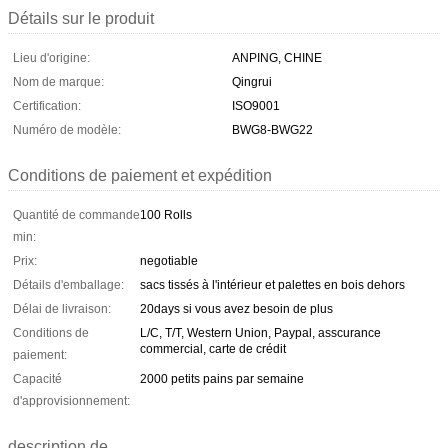
Détails sur le produit
Lieu d'origine:
ANPING, CHINE
Nom de marque:
Qingrui
Certification:
ISO9001
Numéro de modèle:
BWG8-BWG22
Conditions de paiement et expédition
Quantité de commande
100 Rolls
min:
Prix:
negotiable
Détails d'emballage:
sacs tissés à l'intérieur et palettes en bois dehors
Délai de livraison:
20days si vous avez besoin de plus
Conditions de
L/C, T/T, Western Union, Paypal, asscurance
commercial, carte de crédit
paiement:
Capacité
2000 petits pains par semaine
d'approvisionnement:
description de