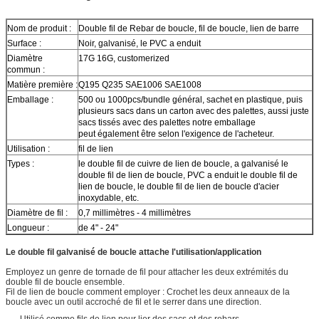
Nom de produit :
Double fil de Rebar de boucle, fil de boucle, lien de barre
Surface :
Noir, galvanisé, le PVC a enduit
Diamètre
17G 16G, customerized
commun :
Matière première :
Q195 Q235 SAE1006 SAE1008
Emballage :
500 ou 1000pcs/bundle général, sachet en plastique, puis
plusieurs sacs dans un carton avec des palettes, aussi juste
sacs tissés avec des palettes notre emballage
peut également être selon l'exigence de l'acheteur.
Utilisation :
fil de lien
Types :
le double fil de cuivre de lien de boucle, a galvanisé le
double fil de lien de boucle, PVC a enduit le double fil de
lien de boucle, le double fil de lien de boucle d'acier
inoxydable, etc.
Diamètre de fil :
0,7 millimètres - 4 millimètres
Longueur :
de 4" - 24"
Le double fil galvanisé de boucle attache l'utilisation/application
Employez un genre de tornade de fil pour attacher les deux extrémités du
double fil de boucle ensemble.
Fil de lien de boucle comment employer : Crochet les deux anneaux de la
boucle avec un outil accroché de fil et le serrer dans une direction.
Utilisé comme fils de lien pour lier des sacs et des rebars.