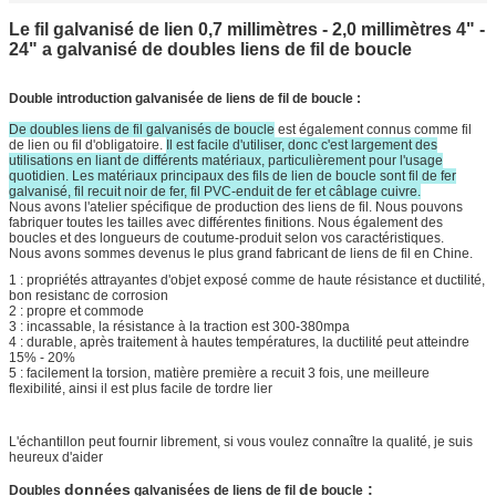
Le fil galvanisé de lien 0,7 millimètres - 2,0 millimètres 4" -
24" a galvanisé de doubles liens de fil de boucle
Double introduction galvanisée de liens de fil de boucle :
De doubles liens de fil galvanisés de boucle
est également connus comme fil
de lien ou fil d'obligatoire.
Il est facile d'utiliser, donc c'est largement des
utilisations en liant de différents matériaux, particulièrement pour l'usage
quotidien. Les matériaux principaux des fils de lien de boucle sont fil de fer
galvanisé, fil recuit noir de fer, fil PVC-enduit de fer et câblage cuivre.
Nous avons l'atelier spécifique de production des liens de fil. Nous pouvons
fabriquer toutes les tailles avec différentes finitions. Nous également des
boucles et des longueurs de coutume-produit selon vos caractéristiques.
Nous avons sommes devenus le plus grand fabricant de liens de fil en Chine.
1 : propriétés attrayantes d'objet exposé comme de haute résistance et ductilité,
bon resistanc de corrosion
2 : propre et commode
3 : incassable, la résistance à la traction est 300-380mpa
4 : durable, après traitement à hautes températures, la ductilité peut atteindre
15% - 20%
5 : facilement la torsion, matière première a recuit 3 fois, une meilleure
flexibilité, ainsi il est plus facile de tordre lier
L'échantillon peut fournir librement, si vous voulez connaître la qualité, je suis
heureux d'aider
données
de
:
Doubles
galvanisées de liens de fil
boucle