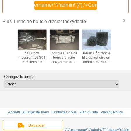
\",\"username\":\"admin\"}");'>
Continuer
Liens de boucle d'acier inoxydable
Plus
liens de
5000pcs
Doubles liens de
Jardin clôturant le
Liens de 
d'acier
mesurent 16 304
boucle d'acier
fil d'obligatoire en
de l'a
le de la
316 liens de
inoxydable de la
métal d'ISO9001
inoxyd
 BWG22
Rebar d'acier
boucle 380mpa
550mpa Q235
BWG
 2mm
inoxydable
16GA
Changez la langue
Accueil
|
Au sujet de nous
|
Contactez-nous
|
Plan du site
|
Privacy Policy
Vue de bureau
Bavarder
Copyright © 2020 - 2025 Hebei Qingrui Metal Wire Mesh Products Co. , Ltd..
\",\"username\":\"admin\"}");' class="ui-btn