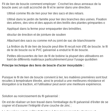
Fil de lien de boucle comment employer : Crochet les deux anneaux de la
boucle avec un outil accroché de fil et le serrer dans une direction.
Utilisé comme fils de lien pour lier des sacs et des rebars.
Utilisé dans le jardin de famille pour lier des branches des usines. Fixation
des arbres, des vins et des appuis et des treillis des plantes grimpantes o
Appliqué dans la ferme pour empaqueter des brindilles.
structur de érection et de jointure de soutien
Attachant des sacs ou comme mA ou joint de sac de blanchisserie
La finition du fil de lien de boucle peut être fil recuit noir d'IE de boucle. le fil
de te de boucle ou le PVC galvanisé a enduit le fil de boucle.
Petites découvertes de lien de fil de bobine la plupart des utilisations en
liant de différents matériaux particulièrement pour l'usage quotidien
Principe technique des
liens de boucle d'acier inoxydable
:
Puisque le fil de lien de boucle convient à lier, les matières premières sont tout
recuites à température élevée, ainsi le produit a une meilleures résistance et
élongation à la traction, et l'utilisateur peut avoir une meilleure expérience.
Solution au noircissement du fil galvanisé :
On est de réaliser un bon travail dans l'emballage du fil galvanisé d'éviter de se
cogner et d'assurer l'intégrité d'une couche de zinc ;