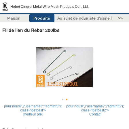
Hebei Qingrui Metal Wire Mesh Products Co. , Ltd.
Maison
Produits
Au sujet de nous
Visite d'usine
>>
Fil de lien du Rebar 200lbs
pour nous\",\"username\":\"admin\"}");'
pour nous\",\"username\":\"admin\"}");'
class="getbest">
class="getbest2">
meilleur prix
Contact