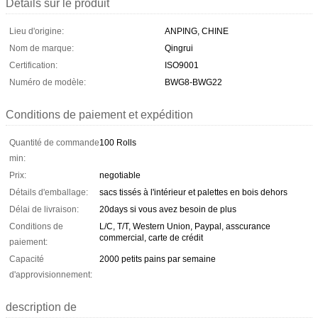
Détails sur le produit
Lieu d'origine:
ANPING, CHINE
Nom de marque:
Qingrui
Certification:
ISO9001
Numéro de modèle:
BWG8-BWG22
Conditions de paiement et expédition
Quantité de commande
100 Rolls
min:
Prix:
negotiable
Détails d'emballage:
sacs tissés à l'intérieur et palettes en bois dehors
Délai de livraison:
20days si vous avez besoin de plus
Conditions de
L/C, T/T, Western Union, Paypal, asscurance
commercial, carte de crédit
paiement:
Capacité
2000 petits pains par semaine
d'approvisionnement:
description de