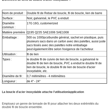
Nom de produit :
Double fil de Rebar de boucle, fil de boucle, lien de barre
Surface :
Noir, galvanisé, le PVC a enduit
Diamètre
17G 16G, customerized
commun :
Matière première :
Q195 Q235 SAE1006 SAE1008
Emballage :
500 ou 1000pcs/bundle général, sachet en plastique, puis
plusieurs sacs dans un carton avec des palettes, aussi juste
sacs tissés avec des palettes notre emballage
peut également être selon l'exigence de l'acheteur.
Utilisation :
fil de lien
Types :
le double fil de cuivre de lien de boucle, a galvanisé le
double fil de lien de boucle, PVC a enduit le double fil de
lien de boucle, le double fil de lien de boucle d'acier
inoxydable, etc.
Diamètre de fil :
0,7 millimètres - 4 millimètres
Longueur :
de 4" - 24"
La boucle d'acier inoxydable attache
l'utilisation/application
Employez un genre de tornade de fil pour attacher les deux extrémités du
double fil de boucle ensemble.