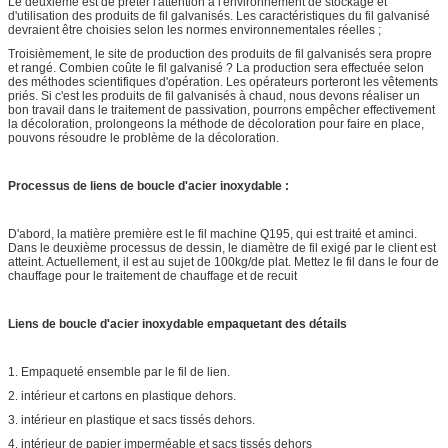
Le deuxième est de prêter l'attention à l'environnement de stockage et
d'utilisation des produits de fil galvanisés. Les caractéristiques du fil galvanisé
devraient être choisies selon les normes environnementales réelles ;
Troisièmement, le site de production des produits de fil galvanisés sera propre
et rangé. Combien coûte le fil galvanisé ? La production sera effectuée selon
des méthodes scientifiques d'opération. Les opérateurs porteront les vêtements
priés. Si c'est les produits de fil galvanisés à chaud, nous devons réaliser un
bon travail dans le traitement de passivation, pourrons empêcher effectivement
la décoloration, prolongeons la méthode de décoloration pour faire en place,
pouvons résoudre le problème de la décoloration.
Processus
de liens de boucle d'acier inoxydable
:
D'abord, la matière première est le fil machine Q195, qui est traité et aminci.
Dans le deuxième processus de dessin, le diamètre de fil exigé par le client est
atteint. Actuellement, il est au sujet de 100kg/de plat. Mettez le fil dans le four de
chauffage pour le traitement de chauffage et de recuit
Liens de boucle d'acier inoxydable
empaquetant des détails
1. Empaqueté ensemble par le fil de lien.
2. intérieur et cartons en plastique dehors.
3. intérieur en plastique et sacs tissés dehors.
4. intérieur de papier imperméable et sacs tissés dehors