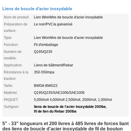
Liens de boucle d'acier inoxydable
Nom de produit:
Lien WireWire de boucle d'acier inoxydable
Préparation de
Le noir/PVC/a galvanisé
surface:
Type:
Lien WireWire de boucle d'acier inoxydable
Fonction:
Fil d'emballage
Numéro de
Q195/Q235
modèle:
Application:
Liens de bâtiment/Rebar
Résistance à la
350-550mpa
traction:
Taille:
BWG8-BWG22
Matériel:
Q195/Q235/SAE1006/SAE1008
PAQUET:
5,000/roll 4,000/roll 2,500/roll, 2000/roll, 1,000/rol
liens de boucle de l'acier inoxydable 200lbs
Surligner:
,
fil de lien du Rebar 200lbs
5" - 33" longueurs et 200 livres à 485 livres de forces liant
des liens de boucle d'acier inoxydable de fil de bouton