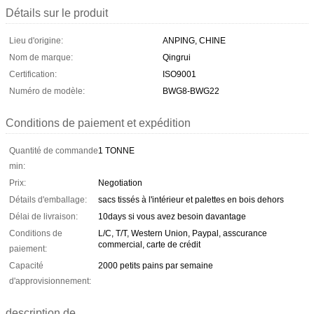
Détails sur le produit
Lieu d'origine:
ANPING, CHINE
Nom de marque:
Qingrui
Certification:
ISO9001
Numéro de modèle:
BWG8-BWG22
Conditions de paiement et expédition
Quantité de commande
1 TONNE
min:
Prix:
Negotiation
Détails d'emballage:
sacs tissés à l'intérieur et palettes en bois dehors
Délai de livraison:
10days si vous avez besoin davantage
Conditions de
L/C, T/T, Western Union, Paypal, asscurance
commercial, carte de crédit
paiement:
Capacité
2000 petits pains par semaine
d'approvisionnement:
description de