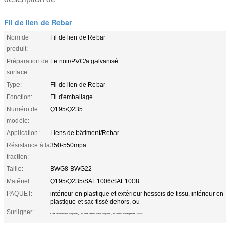
Fil de lien de Rebar
Nom de
Fil de lien de Rebar
produit:
Préparation de
Le noir/PVC/a galvanisé
surface:
Type:
Fil de lien de Rebar
Fonction:
Fil d'emballage
Numéro de
Q195/Q235
modèle:
Application:
Liens de bâtiment/Rebar
Résistance à la
350-550mpa
traction:
Taille:
BWG8-BWG22
Matériel:
Q195/Q235/SAE1006/SAE1008
PAQUET:
intérieur en plastique et extérieur hessois de tissu, intérieur en
plastique et sac tissé dehors, ou
Surligner:
,
,
3.5lbs a enduit le fil d'obligatoire
PVC Q235 a enduit le fil d'obligatoire
fil en acier de l'obligatoire 1000pcs