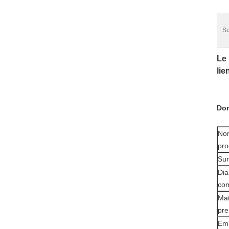
Su
Le 
lie
Do
No
pro
Sur
Dia
co
Mat
pre
Em