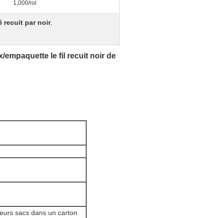
1,000/rol
5 recuit par noir
,
x/empaquette le fil recuit noir de
ieurs sacs dans un carton