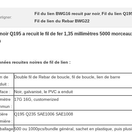
Fil du lien BWG16 recuit par noir
Fil du lien Q19
,
rligner:
Fil de lien du Rebar BWG22
noir Q195 a recuit le fil de fer 1,35 millimètres 5000 morceau
n
nnées
recuites noires de fil
de
lien
:
m de
Double fil de Rebar de boucle, fil de boucle, lien de barre
duit :
face :
Noir, galvanisé, le PVC a enduit
mètre
17G 16G, customerized
mmun :
ière
Q195 Q235 SAE1006 SAE1008
mière :
ballage
500 ou 1000pcs/bundle général, sachet en plastique, puis plus