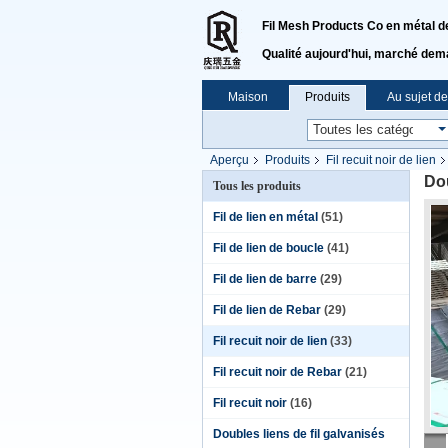
Fil Mesh Products Co en métal de 
Qualité aujourd'hui, marché dem
Maison
Produits
Au sujet d
Aperçu
Produits
Fil recuit noir de lien
Dou
Tous les produits
Fil de lien en métal
(51)
Fil de lien de boucle
(41)
Fil de lien de barre
(29)
Fil de lien de Rebar
(29)
Fil recuit noir de lien
(33)
Fil recuit noir de Rebar
(21)
Fil recuit noir
(16)
Doubles liens de fil galvanisés