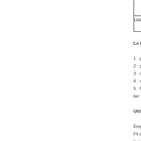
:
Uti
:
Le 
1 :
2 :
3 :
4 :
5 : 
lier
Uti
Emp
Fil