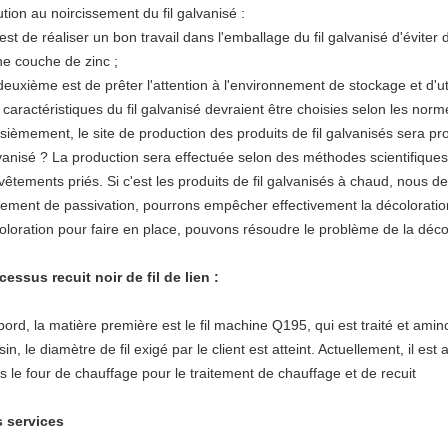
ution au noircissement du fil galvanisé :
est de réaliser un bon travail dans l'emballage du fil galvanisé d'éviter d
ne couche de zinc ;
deuxième est de prêter l'attention à l'environnement de stockage et d'util
 caractéristiques du fil galvanisé devraient être choisies selon les nor
isièmement, le site de production des produits de fil galvanisés sera pr
vanisé ? La production sera effectuée selon des méthodes scientifiques
 vêtements priés. Si c'est les produits de fil galvanisés à chaud, nous d
itement de passivation, pourrons empêcher effectivement la décolorati
oloration pour faire en place, pouvons résoudre le problème de la déco
ocessus
recuit noir de fil
de
lien
:
bord, la matière première est le fil machine Q195, qui est traité et am
in, le diamètre de fil exigé par le client est atteint. Actuellement, il est 
s le four de chauffage pour le traitement de chauffage et de recuit
 services