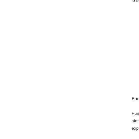
le 
Pri
Pui
ains
exp