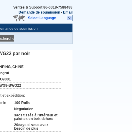
Ventes & Support
86-0318-7588488
Demande de soumission
-
Email
Select Language
emande de soumission
echercher
BWG22 par noir
NPING, CHINE
ingrui
SO9001
WG8-BWG22
 et expédition:
min:
100 Rolls
Negotiation
sacs tissés à l'intérieur et
palettes en bois dehors
20days si vous avez
besoin de plus