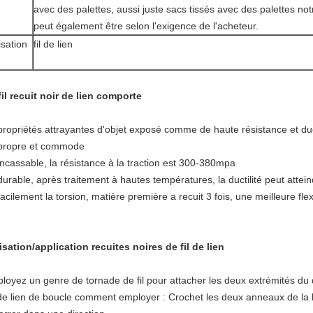
avec des palettes, aussi juste sacs tissés avec des palettes no
peut également être selon l'exigence de l'acheteur.
lisation
fil de lien
fil recuit noir de lien
comporte
 propriétés attrayantes d'objet exposé comme de haute résistance et duct
 propre et commode
 incassable, la résistance à la traction est 300-380mpa
 durable, après traitement à hautes températures, la ductilité peut atte
facilement la torsion, matière première a recuit 3 fois, une meilleure flexib
lisation/application
recuites noires
de
fil
de
lien
loyez un genre de tornade de fil pour attacher les deux extrémités du 
 de lien de boucle comment employer : Crochet les deux anneaux de la bo