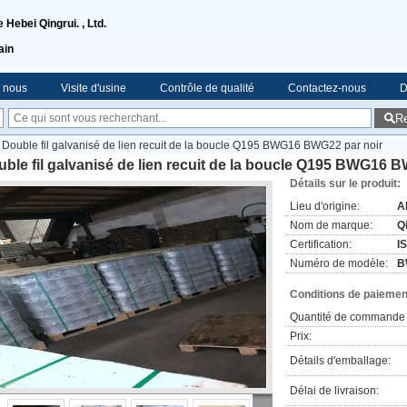
Hebei Qingrui. , Ltd.
ain
e nous
Visite d'usine
Contrôle de qualité
Contactez-nous
D
R
Double fil galvanisé de lien recuit de la boucle Q195 BWG16 BWG22 par noir
ble fil galvanisé de lien recuit de la boucle Q195 BWG16 
Détails sur le produit:
Lieu d'origine:
A
Nom de marque:
Q
Certification:
I
Numéro de modèle:
B
Conditions de paiement
Quantité de commande 
Prix:
Détails d'emballage:
Délai de livraison: