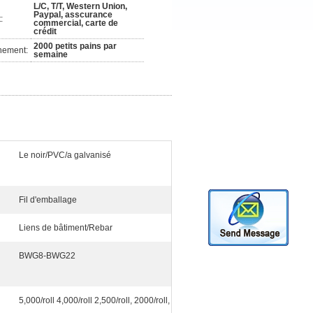
L/C, T/T, Western Union,
Paypal, asscurance
:
commercial, carte de
crédit
2000 petits pains par
nement:
semaine
Le noir/PVC/a galvanisé
Fil d'emballage
Liens de bâtiment/Rebar
BWG8-BWG22
5,000/roll 4,000/roll 2,500/roll, 2000/roll,