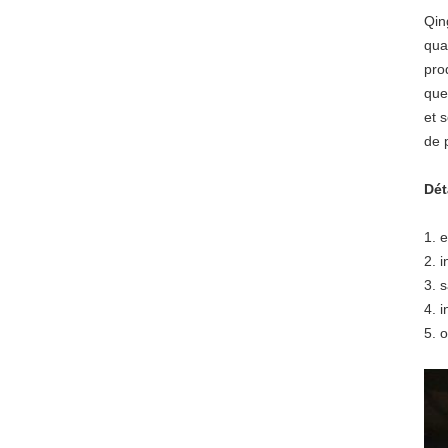
Qin
qua
pro
que
et 
de 
Dét
1. 
2. 
3. 
4. 
5. 