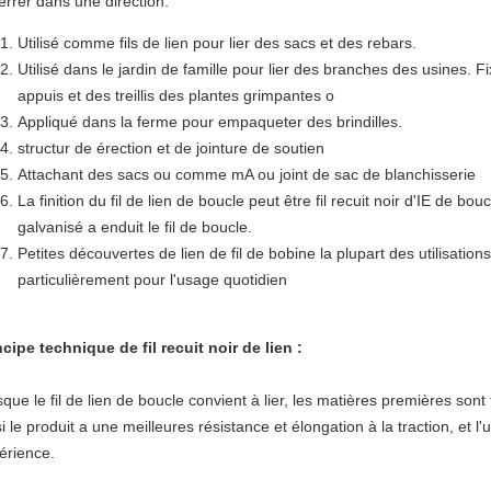
serrer dans une direction.
Utilisé comme fils de lien pour lier des sacs et des rebars.
Utilisé dans le jardin de famille pour lier des branches des usines. F
appuis et des treillis des plantes grimpantes o
Appliqué dans la ferme pour empaqueter des brindilles.
structur de érection et de jointure de soutien
Attachant des sacs ou comme mA ou joint de sac de blanchisserie
La finition du fil de lien de boucle peut être fil recuit noir d'IE de bou
galvanisé a enduit le fil de boucle.
Petites découvertes de lien de fil de bobine la plupart des utilisation
particulièrement pour l'usage quotidien
ncipe technique de
fil recuit noir de lien
:
sque le fil de lien de boucle convient à lier, les matières premières son
i le produit a une meilleures résistance et élongation à la traction, et l'
érience.