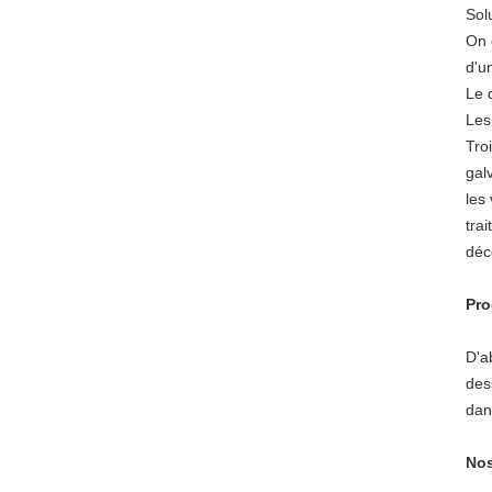
Sol
On 
d'u
Le 
Les
Tro
gal
les
tra
déc
Pr
D'a
dess
dan
Nos