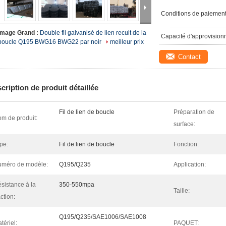
Conditions de paiement
Image Grand :
Double fil galvanisé de lien recuit de la
Capacité d'approvision
boucle Q195 BWG16 BWG22 par noir
meilleur prix
Contact
cription de produit détaillée
Fil de lien de boucle
Préparation de
m de produit:
surface:
pe:
Fil de lien de boucle
Fonction:
méro de modèle:
Q195/Q235
Application:
sistance à la
350-550mpa
Taille:
action:
Q195/Q235/SAE1006/SAE1008
tériel:
PAQUET: