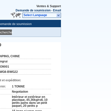
Ventes & Support
Demande de soumission
-
Email
Select Language
emande de soumission
echercher
9
NPING, CHINE
ingrui
SO9001
WG8-BWG22
 et expédition:
min:
1 TONNE
Negotiation
Intérieur et extérieur en
plastique, 45.36kg/roll, 10
petits pains dans un petit
paquet, 20 petits p