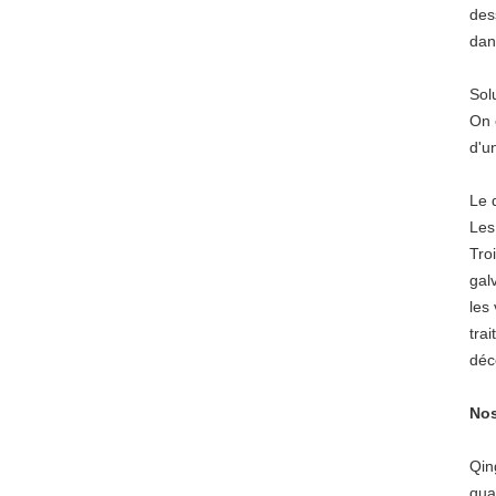
dess
dan
Sol
On 
d'u
Le 
Les
Tro
gal
les
tra
déc
Nos
Qin
qua