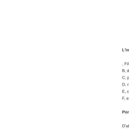
L'i
, F
B, 
C, 
D, 
E, c
F, 
Pri
D'a