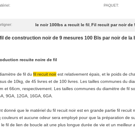
tériel:
PAQUET:
le noir 100lbs a recuit le fil
Fil recuit par noir d
rligner:
,
fil de construction noir de 9 mesures 100 Bls par noir de la b
roduction
recuite noire
de
fil
diamètre de fil du
fil recuit noir
est relativement épais, et le poids de ch
sus de 10kg, de 45 livres et de 100 livres. Les tailles communes du di
m et 66cm, respectivement. Les tailles communes du diamètre de fil s
A, 9GA, 12GA, 16GA, 6GA.
t donné que le matériel du fil recuit noir est en grande partie fil recuit n
q couleurs et aucune odeur sera employé pour que la préparation de sur
 le fil de lien de boucle ait une plus longue durée de vie et un meilleur 