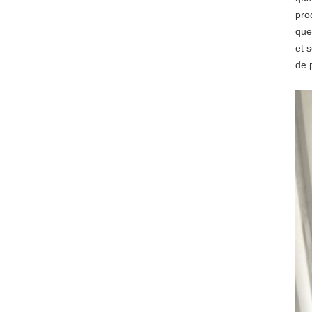
pro
que
et 
de 