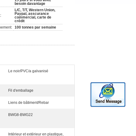
15 jours si vous avez
besoin davantage
L/C, T/T, Western Union,
Paypal, asscurance
:
commercial, carte de
crédit
nement:
100 tonnes par semaine
Le noir/PVC/a galvanisé
Fil d'emballage
Liens de bâtiment/Rebar
BWG8-BWG22
Intérieur et extérieur en plastique,