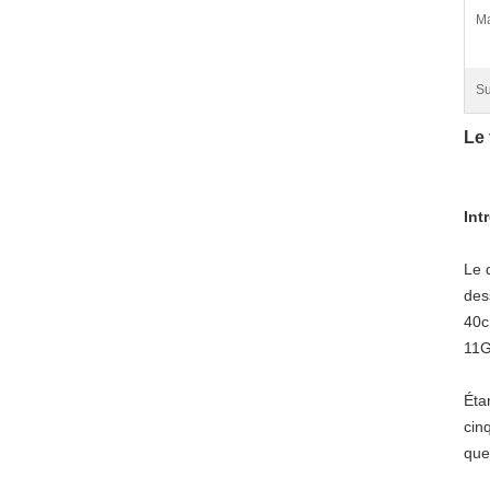
Ma
Su
Le 
Int
Le 
des
40c
11G
Étan
cin
que