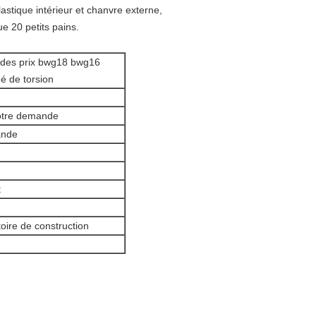
astique intérieur et chanvre externe,
e 20 petits pains.
se des prix bwg18 bwg16
é de torsion
votre demande
ande
t
gatoire de construction