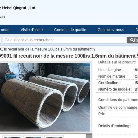
Hebei Qingrui. , Ltd.
ain
e nous
Visite d'usine
Contrôle de qualité
Contactez-nous
D
R
1 fil recuit noir de la mesure 100lbs 1.6mm du bâtiment 9
9001 fil recuit noir de la mesure 100lbs 1.6mm du bâtiment 
Détails sur le produit:
Lieu d'origine:
A
Nom de marque:
Q
Certification:
I
Numéro de modèle:
B
Conditions de paiement
Quantité de commande 
Prix:
Détails d'emballage: