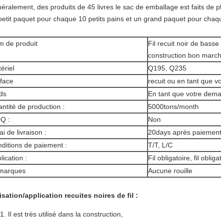
éralement, des produits de 45 livres le
sac de emballage est faits de pl
petit paquet pour chaque 10 petits pains et un grand paquet pour chaqu
 de produit
Fil recuit noir de bas
construction bon march
ériel
Q195, Q235
face
recuit ou en tant que 
ds
En tant que votre dem
ntité de production :
5000tons/month
Q :
Non
ai de livraison :
20days après paiemen
ditions de paiement :
T/T, L/C
lication :
Fil obligatoire, fil obli
marques
Aucune rouille
lisation/application recuites noires de fil :
Il est très utilisé dans la construction,