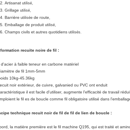
Artisanat
,
utilisé
Grillage
,
utilisé
Barrière
de route,
utilisée
Emballage de produit
,
utilisé
Champs civils et autres quotidiens
.
utilisés
nformation recuite noire de fil :
il d'acier à faible teneur en carbone matériel
diamètre de fil 1mm-5mm
poids 10kg-45.36kg
recuit noir extérieur, de cuivre, galvanied ou PVC ont enduit
aractéristique il est facile d'utiliser, augmente l'efficacité de travail rédui
emploient le fil es de boucle comme fil obligatoire utilisé dans l'emballag
ncipe technique recuit noir de fil de fil de lien de boucle :
bord, la matière première est le fil machine Q195, qui est traité et am