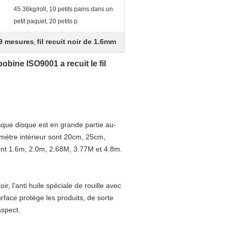
45.36kg/roll, 10 petits pains dans un
petit paquet, 20 petits p
e 9 mesures
fil recuit noir de 1.6mm
,
obine ISO9001 a recuit le fil
aque disque est en grande partie au-
amètre intérieur sont 20cm, 25cm,
ont 1.6m, 2.0m, 2.68M, 3.77M et 4.8m.
oir, l'anti huile spéciale de rouille avec
face protège les produits, de sorte
aspect.