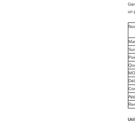
Gén
un 
Nom
Mat
Sur
Poi
Qua
MO
Dél
Con
App
Re
Uti