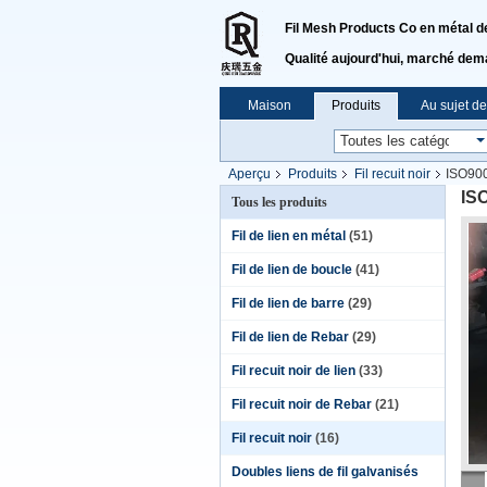
Fil Mesh Products Co en métal de 
Qualité aujourd'hui, marché dem
Maison
Produits
Au sujet d
Aperçu
Produits
Fil recuit noir
ISO900
ISO
Tous les produits
Fil de lien en métal
(51)
Fil de lien de boucle
(41)
Fil de lien de barre
(29)
Fil de lien de Rebar
(29)
Fil recuit noir de lien
(33)
Fil recuit noir de Rebar
(21)
Fil recuit noir
(16)
Doubles liens de fil galvanisés