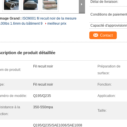
Délai de livraison:
Conditions de paiement
Image Grand :
ISO9001 fil recuit noir de la mesure
100lbs 1.6mm du bâtiment 9
meilleur prix
Capacité d'approvision
Contact
cription de produit détaillée
Fil recuit noir
Préparation de
m de produit:
surface:
pe:
Fil recuit noir
Fonction:
méro de modèle:
Q195/Q235
Application:
sistance à la
350-550mpa
Taille:
action:
Q195/Q235/SAE1006/SAE1008