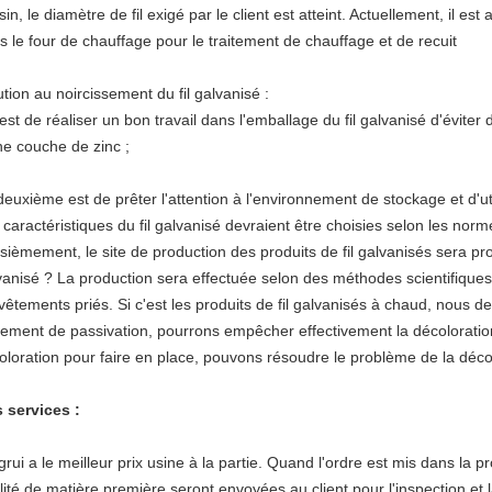
in, le diamètre de fil exigé par le client est atteint. Actuellement, il est 
s le four de chauffage pour le traitement de chauffage et de recuit
ution au noircissement du fil galvanisé :
est de réaliser un bon travail dans l'emballage du fil galvanisé d'éviter d
ne couche de zinc ;
deuxième est de prêter l'attention à l'environnement de stockage et d'util
 caractéristiques du fil galvanisé devraient être choisies selon les nor
isièmement, le site de production des produits de fil galvanisés sera pr
vanisé ? La production sera effectuée selon des méthodes scientifiques
 vêtements priés. Si c'est les produits de fil galvanisés à chaud, nous d
itement de passivation, pourrons empêcher effectivement la décolorati
oloration pour faire en place, pouvons résoudre le problème de la déco
 services :
grui a le meilleur prix usine à la partie. Quand l'ordre est mis dans la 
lité de matière première seront envoyées au client pour l'inspection et 