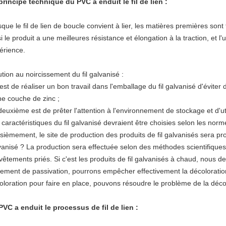
principe technique du PVC a enduit le fil de lien :
sque le fil de lien de boucle convient à lier, les matières premières son
i le produit a une meilleures résistance et élongation à la traction, et l'
érience.
ution au noircissement du fil galvanisé :
est de réaliser un bon travail dans l'emballage du fil galvanisé d'éviter d
ne couche de zinc ;
deuxième est de prêter l'attention à l'environnement de stockage et d'util
 caractéristiques du fil galvanisé devraient être choisies selon les nor
isièmement, le site de production des produits de fil galvanisés sera pr
vanisé ? La production sera effectuée selon des méthodes scientifiques
 vêtements priés. Si c'est les produits de fil galvanisés à chaud, nous d
itement de passivation, pourrons empêcher effectivement la décolorati
oloration pour faire en place, pouvons résoudre le problème de la déco
PVC a enduit le processus de fil de lien :