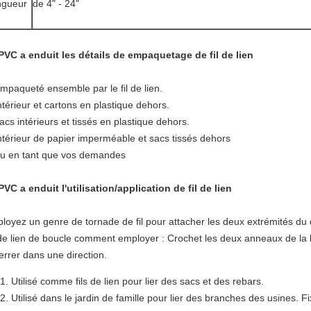
ngueur
de 4" - 24"
PVC a enduit les détails de empaquetage de fil de lien
empaqueté ensemble par le fil de lien.
intérieur et cartons en plastique dehors.
sacs intérieurs et tissés en plastique dehors.
intérieur de papier imperméable et sacs tissés dehors
ou en tant que vos demandes
PVC a enduit l'utilisation/application de fil de lien
loyez un genre de tornade de fil pour attacher les deux extrémités du 
 de lien de boucle comment employer : Crochet les deux anneaux de la bo
serrer dans une direction.
Utilisé comme fils de lien pour lier des sacs et des rebars.
Utilisé dans le jardin de famille pour lier des branches des usines. F