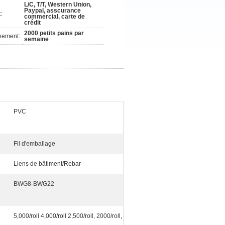
L/C, T/T, Western Union,
Paypal, asscurance
:
commercial, carte de
crédit
2000 petits pains par
nement:
semaine
PVC
Fil d'emballage
Liens de bâtiment/Rebar
BWG8-BWG22
5,000/roll 4,000/roll 2,500/roll, 2000/roll,