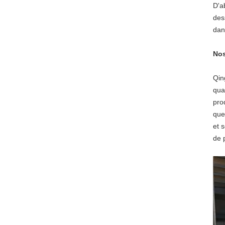
D'a
dess
dan
Nos
Qin
qua
pro
que
et 
de 