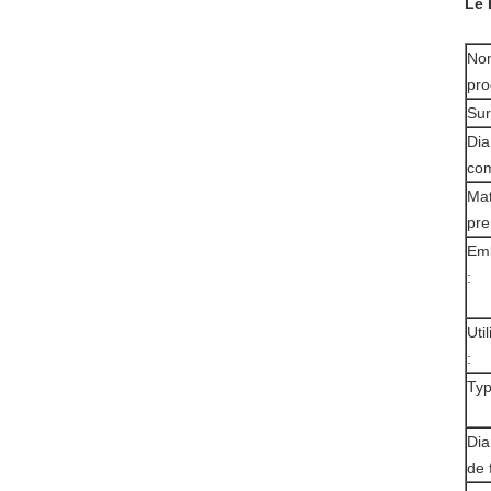
Le 
No
pro
Sur
Dia
co
Mat
pre
Em
:
Uti
:
Typ
Dia
de f