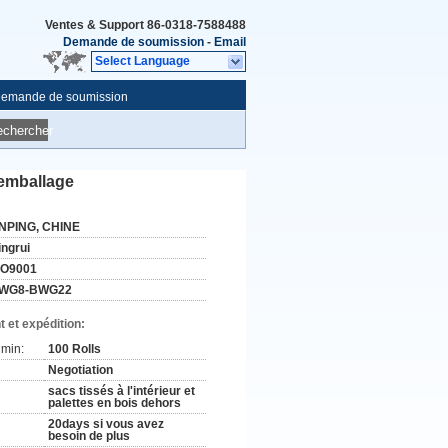
Ventes & Support
86-0318-7588488
Demande de soumission
-
Email
Select Language
emande de soumission
echercher
'emballage
NPING, CHINE
ingrui
SO9001
WG8-BWG22
 et expédition:
min:
100 Rolls
Negotiation
sacs tissés à l'intérieur et
palettes en bois dehors
20days si vous avez
besoin de plus