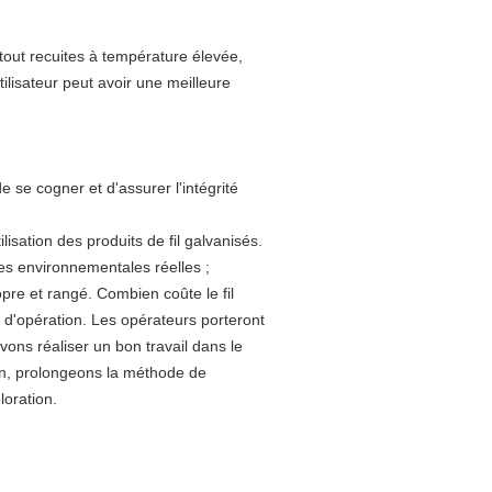
t tout recuites à température élevée,
utilisateur peut avoir une meilleure
e se cogner et d'assurer l'intégrité
isation des produits de fil galvanisés.
mes environnementales réelles ;
opre et rangé. Combien coûte le fil
 d'opération. Les opérateurs porteront
evons réaliser un bon travail dans le
on, prolongeons la méthode de
loration.