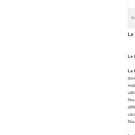
Su
Le 
Le 
Le 
don
maté
câb
Nou
dif
car
Nou