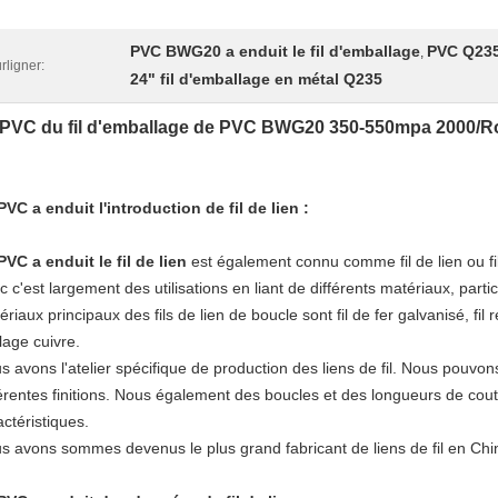
PVC BWG20 a enduit le fil d'emballage
PVC Q235 
,
rligner:
24" fil d'emballage en métal Q235
PVC du fil d'emballage de PVC BWG20 350-550mpa 2000/Roll a
PVC a enduit l'introduction de fil de lien :
PVC a enduit le fil de lien
est également connu comme fil de lien ou fil d'
c c'est largement des utilisations en liant de différents matériaux, part
riaux principaux des fils de lien de boucle sont fil de fer galvanisé, fil r
lage cuivre.
s avons l'atelier spécifique de production des liens de fil. Nous pouvons
férentes finitions. Nous également des boucles et des longueurs de cou
actéristiques.
s avons sommes devenus le plus grand fabricant de liens de fil en Chi