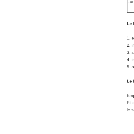
Lo
:
Le 
1. 
2. 
3. 
4. 
5. 
Le 
Emp
Fil
le 