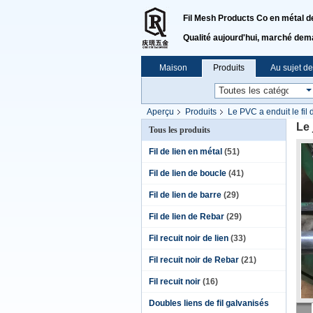
Fil Mesh Products Co en métal de 
Qualité aujourd'hui, marché dem
Maison
Produits
Au sujet d
Aperçu
Produits
Le PVC a enduit le fil 
Le 
Tous les produits
Fil de lien en métal
(51)
Fil de lien de boucle
(41)
Fil de lien de barre
(29)
Fil de lien de Rebar
(29)
Fil recuit noir de lien
(33)
Fil recuit noir de Rebar
(21)
Fil recuit noir
(16)
Doubles liens de fil galvanisés