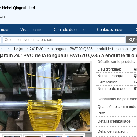
Hebei Qingrui. , Ltd.
ain
e nous
Visite d'usine
Contrôle de qualité
Contactez-nous
D
R
de lien
Le jardin 24" PVC de la longueur BWG20 Q235 a enduit le fil d'emballage
jardin 24" PVC de la longueur BWG20 Q235 a enduit le fil d
Détails sur le produit:
Lieu d'origine:
A
Nom de marque:
Q
Certification:
I
Numéro de modèle:
B
Conditions de paiement
Quantité de commande 
Prix:
Détails d'emballage:
Délai de livraison: