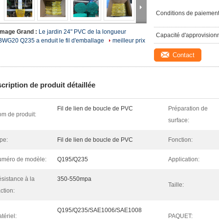
Conditions de paiement
Image Grand :
Le jardin 24" PVC de la longueur
Capacité d'approvision
BWG20 Q235 a enduit le fil d'emballage
meilleur prix
Contact
cription de produit détaillée
Fil de lien de boucle de PVC
Préparation de
m de produit:
surface:
pe:
Fil de lien de boucle de PVC
Fonction:
méro de modèle:
Q195/Q235
Application:
sistance à la
350-550mpa
Taille:
action:
Q195/Q235/SAE1006/SAE1008
tériel:
PAQUET: