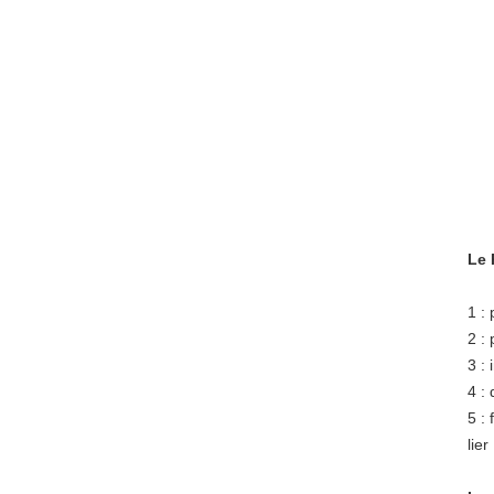
Le 
1 :
2 :
3 :
4 :
5 : 
lier