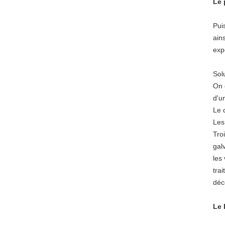
Le 
Pui
ains
exp
Sol
On 
d'u
Le 
Les
Tro
gal
les
tra
déc
Le 