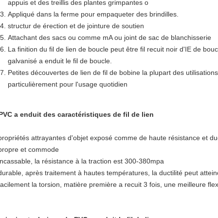
appuis et des treillis des plantes grimpantes o
Appliqué dans la ferme pour empaqueter des brindilles.
structur de érection et de jointure de soutien
Attachant des sacs ou comme mA ou joint de sac de blanchisserie
La finition du fil de lien de boucle peut être fil recuit noir d'IE de bou
galvanisé a enduit le fil de boucle.
Petites découvertes de lien de fil de bobine la plupart des utilisation
particulièrement pour l'usage quotidien
PVC a enduit des
caractéristiques
de fil
de
lien
 propriétés attrayantes d'objet exposé comme de haute résistance et duct
 propre et commode
 incassable, la résistance à la traction est 300-380mpa
 durable, après traitement à hautes températures, la ductilité peut atte
facilement la torsion, matière première a recuit 3 fois, une meilleure flexib