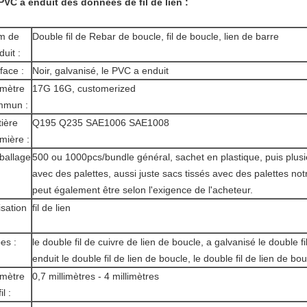
PVC a enduit des
données
de fil
de
lien
:
m de
Double fil de Rebar de boucle, fil de boucle, lien de barre
duit :
face :
Noir, galvanisé, le PVC a enduit
mètre
17G 16G, customerized
mmun :
ière
Q195 Q235 SAE1006 SAE1008
mière :
ballage
500 ou 1000pcs/bundle général, sachet en plastique, puis plus
avec des palettes, aussi juste sacs tissés avec des palettes no
peut également être selon l'exigence de l'acheteur.
lisation
fil de lien
es :
le double fil de cuivre de lien de boucle, a galvanisé le double f
enduit le double fil de lien de boucle, le double fil de lien de bo
mètre
0,7 millimètres - 4 millimètres
il :