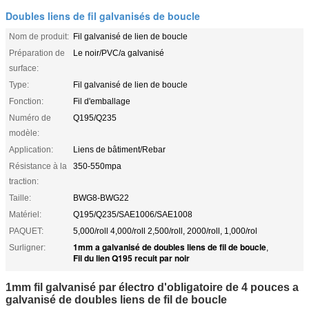
Doubles liens de fil galvanisés de boucle
Nom de produit:
Fil galvanisé de lien de boucle
Préparation de
Le noir/PVC/a galvanisé
surface:
Type:
Fil galvanisé de lien de boucle
Fonction:
Fil d'emballage
Numéro de
Q195/Q235
modèle:
Application:
Liens de bâtiment/Rebar
Résistance à la
350-550mpa
traction:
Taille:
BWG8-BWG22
Matériel:
Q195/Q235/SAE1006/SAE1008
PAQUET:
5,000/roll 4,000/roll 2,500/roll, 2000/roll, 1,000/rol
1mm a galvanisé de doubles liens de fil de boucle
Surligner:
,
Fil du lien Q195 recuit par noir
1mm fil galvanisé par électro d'obligatoire de 4 pouces a
galvanisé de doubles liens de fil de boucle