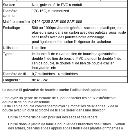
Surface :
Noir, galvanisé, le PVC a enduit
Diamètre
17G 16G, customerized
commun :
Matière première :
Q195 Q235 SAE1006 SAE1008
Emballage :
500 ou 1000pcs/bundle général, sachet en plastique, puis
plusieurs sacs dans un carton avec des palettes, aussi juste
sacs tissés avec des palettes notre emballage
peut également être selon l'exigence de l'acheteur.
Utilisation :
fil de lien
Types :
le double fil de cuivre de lien de boucle, a galvanisé le
double fil de lien de boucle, PVC a enduit le double fil de
lien de boucle, le double fil de lien de boucle d'acier
inoxydable, etc.
Diamètre de fil :
0,7 millimètres - 4 millimètres
Longueur :
de 4" - 24"
Le double fil galvanisé de boucle attache l'utilisation/application
Employez un genre de tornade de fil pour attacher les deux extrémités du
double fil de boucle ensemble.
Fil de lien de boucle comment employer : Crochet les deux anneaux de la
boucle avec un outil accroché de fil et le serrer dans une direction.
Utilisé comme fils de lien pour lier des sacs et des rebars.
Utilisé dans le jardin de famille pour lier des branches des usines. Fixation
des arbres, des vins et des appuis et des treillis des plantes grimpantes o