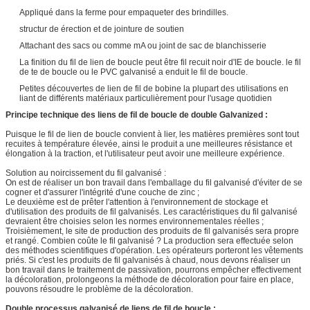
Appliqué dans la ferme pour empaqueter des brindilles.
structur de érection et de jointure de soutien
Attachant des sacs ou comme mA ou joint de sac de blanchisserie
La finition du fil de lien de boucle peut être fil recuit noir d'IE de boucle. le fil
de te de boucle ou le PVC galvanisé a enduit le fil de boucle.
Petites découvertes de lien de fil de bobine la plupart des utilisations en
liant de différents matériaux particulièrement pour l'usage quotidien
Principe technique des liens de fil de boucle de double Galvanized :
Puisque le fil de lien de boucle convient à lier, les matières premières sont tout
recuites à température élevée, ainsi le produit a une meilleures résistance et
élongation à la traction, et l'utilisateur peut avoir une meilleure expérience.
Solution au noircissement du fil galvanisé :
On est de réaliser un bon travail dans l'emballage du fil galvanisé d'éviter de se
cogner et d'assurer l'intégrité d'une couche de zinc ;
Le deuxième est de prêter l'attention à l'environnement de stockage et
d'utilisation des produits de fil galvanisés. Les caractéristiques du fil galvanisé
devraient être choisies selon les normes environnementales réelles ;
Troisièmement, le site de production des produits de fil galvanisés sera propre
et rangé. Combien coûte le fil galvanisé ? La production sera effectuée selon
des méthodes scientifiques d'opération. Les opérateurs porteront les vêtements
priés. Si c'est les produits de fil galvanisés à chaud, nous devons réaliser un
bon travail dans le traitement de passivation, pourrons empêcher effectivement
la décoloration, prolongeons la méthode de décoloration pour faire en place,
pouvons résoudre le problème de la décoloration.
Double processus galvanisé de liens de fil de boucle :