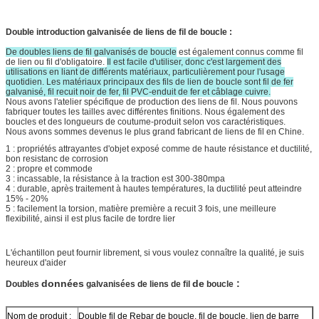
Double introduction galvanisée de liens de fil de boucle :
De doubles liens de fil galvanisés de boucle
est également connus comme fil
de lien ou fil d'obligatoire.
Il est facile d'utiliser, donc c'est largement des
utilisations en liant de différents matériaux, particulièrement pour l'usage
quotidien. Les matériaux principaux des fils de lien de boucle sont fil de fer
galvanisé, fil recuit noir de fer, fil PVC-enduit de fer et câblage cuivre.
Nous avons l'atelier spécifique de production des liens de fil. Nous pouvons
fabriquer toutes les tailles avec différentes finitions. Nous également des
boucles et des longueurs de coutume-produit selon vos caractéristiques.
Nous avons sommes devenus le plus grand fabricant de liens de fil en Chine.
1 : propriétés attrayantes d'objet exposé comme de haute résistance et ductilité,
bon resistanc de corrosion
2 : propre et commode
3 : incassable, la résistance à la traction est 300-380mpa
4 : durable, après traitement à hautes températures, la ductilité peut atteindre
15% - 20%
5 : facilement la torsion, matière première a recuit 3 fois, une meilleure
flexibilité, ainsi il est plus facile de tordre lier
L'échantillon peut fournir librement, si vous voulez connaître la qualité, je suis
heureux d'aider
données
de
:
Doubles
galvanisées de liens de fil
boucle
Nom de produit :
Double fil de Rebar de boucle, fil de boucle, lien de barre