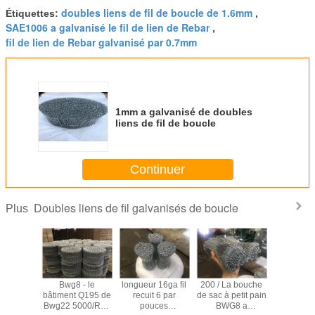
doubles liens de fil de boucle de 1.6mm
Étiquettes:
,
SAE1006 a galvanisé le fil de lien de Rebar
,
fil de lien de Rebar galvanisé par 0.7mm
1mm a galvanisé de doubles
liens de fil de boucle
Continuer
Doubles liens de fil galvanisés de boucle
Plus
e boucle
Bwg8 - le
longueur 16ga fil
200 / La bouche
BWG8
le de la
bâtiment Q195 de
recuit 6 par
de sac à petit pain
galvani
 550mpa
Bwg22 5000/Roll
pouces
BWG8 a
doubles l